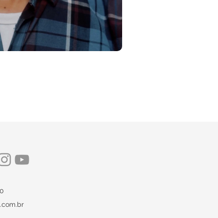
00
.com.br