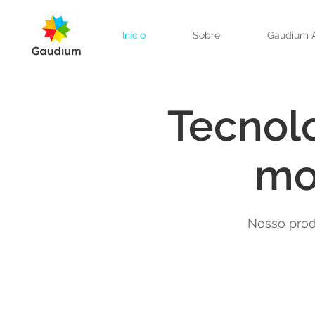
Início
Sobre
Gaudium 
Tecnolo
mo
Nosso prod