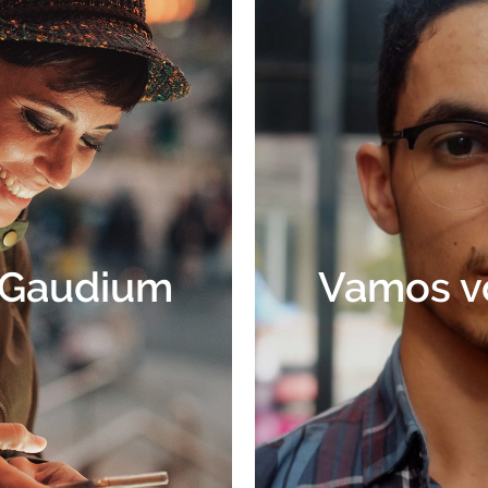
 Gaudium
Vamos vo