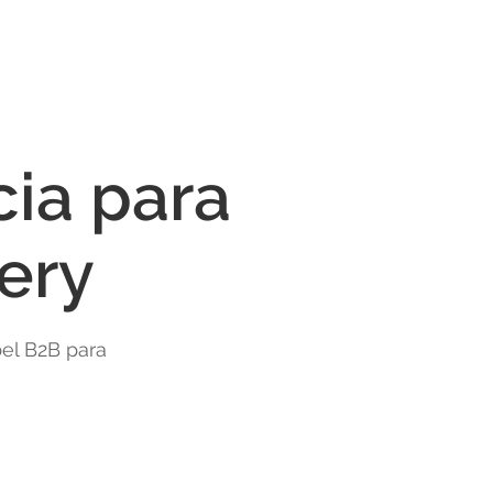
ia para
ery
bel B2B para